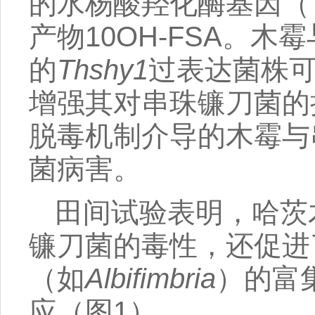
的水杨酸羟化酶基因（
产物10OH-FSA。
的
Thshy1
过表达菌株可
增强其对串珠镰刀菌的
脱毒机制介导的木霉与
菌病害。
田间试验表明，哈茨
镰刀菌的毒性，还促进
（如
Albifimbria
）的富
应（图1）。