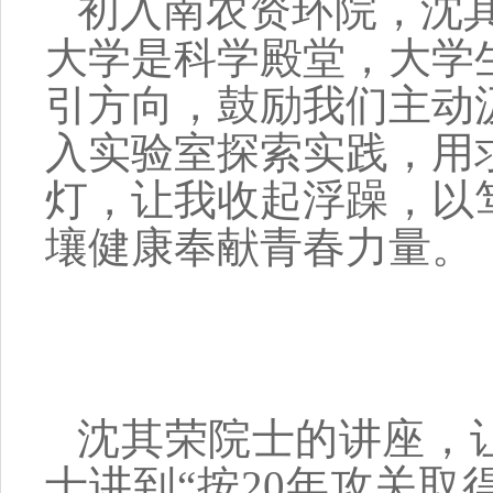
初入南农资环院，沈
大学是科学殿堂，大学
引方向，鼓励我们主动
入实验室探索实践，用
灯，
让我
收起浮躁，以
壤
健康奉献
青春
力量
。
沈其荣
院士的
讲座，
士讲到
“
按
20年
攻关取